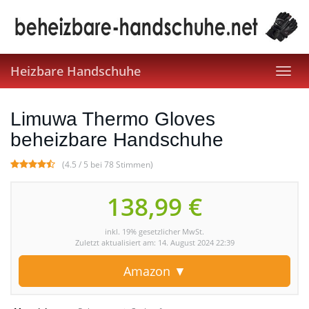
Skip
to
main
content
Heizbare Handschuhe
Toggl
navig
Limuwa Thermo Gloves
beheizbare Handschuhe
(4.5 / 5 bei 78 Stimmen)
138,99 €
inkl. 19% gesetzlicher MwSt.
Zuletzt aktualisiert am: 14. August 2024 22:39
Amazon ▼