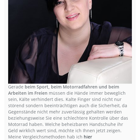
Gerade
beim Sport, beim Motorradfahren und beim
Arbeiten im Freien
müssen die Hände immer beweglich
sein, Kälte verhindert dies. Kalte Finger sind nicht nur
störend sondern beeinträchtigen auch die Sicherheit, da
Gegenstände nicht mehr zuverlässig gehalten werden
beziehungsweise Sie eine schlechtere Kontrolle über das
Motorrad haben. Welche beheizbaren Handschuhe ihr
Geld wirklich wert sind, möchte ich Ihnen jetzt zeigen.
Meine Vergleichsmethoden hab ich
hier