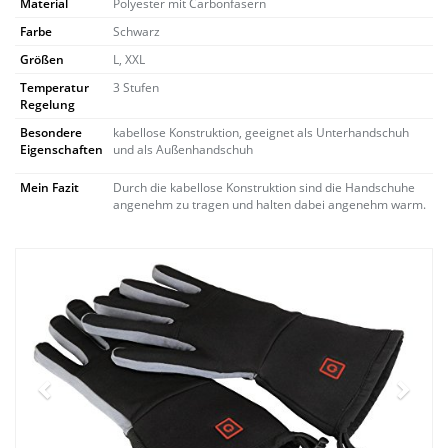
Material
Polyester mit Carbonfasern
Farbe
Schwarz
Größen
L, XXL
Temperatur
3 Stufen
Regelung
Besondere
kabellose Konstruktion, geeignet als Unterhandschuh
Eigenschaften
und als Außenhandschuh
Mein Fazit
Durch die kabellose Konstruktion sind die Handschuhe
angenehm zu tragen und halten dabei angenehm warm.